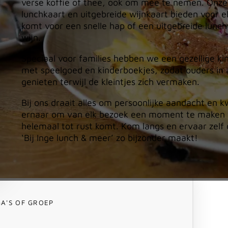
verse koffie of thee, ook om mee te nemen. Onze
lunchkaart en uitgebreide wijnkaart bieden voor el
komt voor een snelle hap of een uitgebreide lunc
wijn.
Speciaal voor families hebben we een gezellige ki
met speelgoed en kinderboekjes, zodat ouders in 
genieten terwijl de kleintjes zich vermaken.
Bij ons draait alles om persoonlijke aandacht en k
ernaar om van elk bezoek een moment te maken 
helemaal tot rust komt. Kom langs en ervaar zelf
‘Bij Inge lunch & meer’ zo bijzonder maakt!
A'S OF GROEP