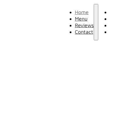
Home
Home
Menu
Menu
Reviews
Review
meer
Contact
Contac