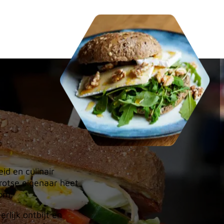
id en culinair
rotse eigenaar heet
oom.
rlijk ontbijt en