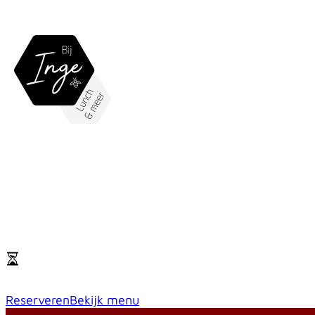
B
Koffie & Broodjes afhalen
Snelle groepslunch (reserveren)
Reserveren
Bekijk menu