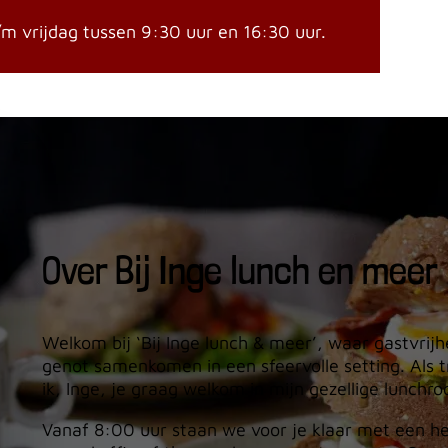
 vrijdag tussen 9:30 uur en 16:30 uur.
Over Bij Inge lunch en meer
Welkom bij ‘Bij Inge lunch & meer’, waar gastvrijhe
genot samenkomen in een sfeervolle setting. Als t
ik, Inge, je graag welkom in mijn gezellige lunchr
Vanaf 8:00 uur staan we voor je klaar met een hee