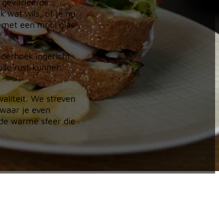
 gevarieerde
k wat wils, of je nu
h met een mooi glas
nderhoek ingericht
alle rust kunnen
waliteit. We streven
waar je even
 de warme sfeer die